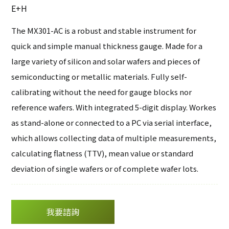
其他
E+H
DIP-View
岩石及晶向研磨
The MX301-AC is a robust and stable instrument for
偏折量測設備
軟體
quick and simple manual thickness gauge. Made for a
eInnoSys
large variety of silicon and solar wafers and pieces of
設備通訊軟體
semiconducting or metallic materials. Fully self-
工廠自動化
calibrating without the need for gauge blocks nor
reference wafers. With integrated 5-digit display. Workes
as stand-alone or connected to a PC via serial interface,
which allows collecting data of multiple measurements,
calculating flatness (TTV), mean value or standard
deviation of single wafers or of complete wafer lots.
我要諮詢