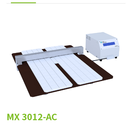
E+H Metrology
矽及化合物半導體
手動設備
上游長晶切片
客製化整合
晶圓製造
自動化設備
封裝測試
太陽能光電
晶圓再生
軟體
太陽能製程
G&N
上游長晶切片
半導體製程
太陽能晶片量測 
金屬加工製程
金屬加工製程
客製化
高精密軸承研磨 
MX 3012-AC
Hologenix
金屬研磨及量測
缺陷檢查設備