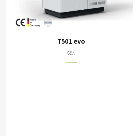
T501 evo
G&N