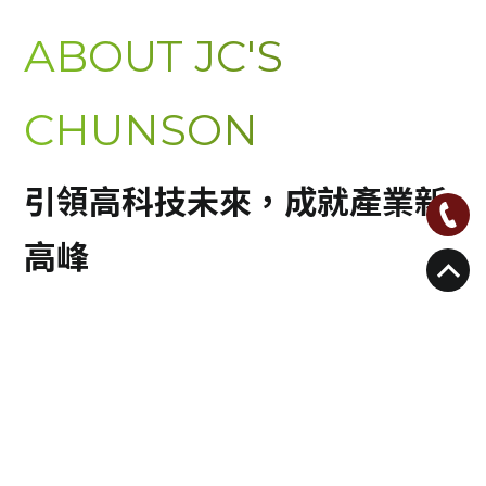
ABOUT JC'S
CHUNSON
引領高科技未來，成就產業新
高峰
冲成股份有限公司成立於1996年，是專業的半導體、太
陽能及LED儀器設備代理商，致力於引進國外先進的製造
設備與檢測儀器，並負責國內的銷售、安裝與技術支援，
為客戶提供專業且全方位的服務。