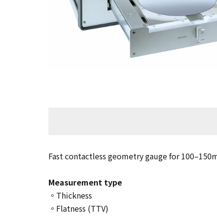
G&N
上游長晶切片
半導體製程
太陽能晶片量測 
金屬加工製程
金屬加工製程
客製化
高精密軸承研磨 
Hologenix
金屬研磨及量測
缺陷檢查設備
其他
DIP-View
岩石及晶向研磨
偏折量測設備
軟體
eInnoSys
Fast contactless geometry gauge for 100–150m
設備通訊軟體
工廠自動化
Measurement type
。Thickness
。Flatness (TTV)