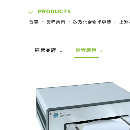
PRODUCTS
首頁
製程應用
矽及化合物半導體
上游
經營品牌
製程應用
E+H Metrology
矽及化合物半導體
手動設備
上游長晶切片
客製化整合
晶圓製造
自動化設備
封裝測試
太陽能光電
晶圓再生
軟體
太陽能製程