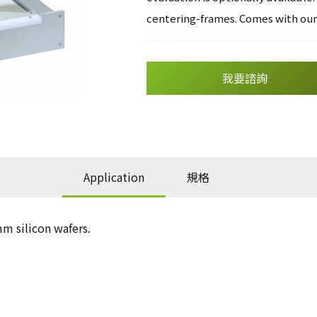
centering-frames. Comes with ou
我要諮詢
Application
規格
m silicon wafers.