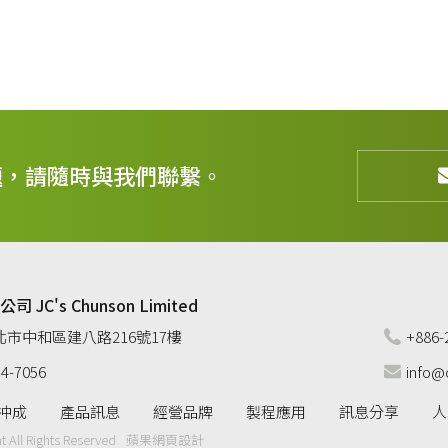
題，請隨時與我們聯繫。
JC's Chunson Limited
 新北市中和區建八路216號17樓
+886-
34-7056
info@
冲成
產品訊息
經營品牌
製程應用
訊息分享
人
 All Rights Reserved
蘋果網頁設計