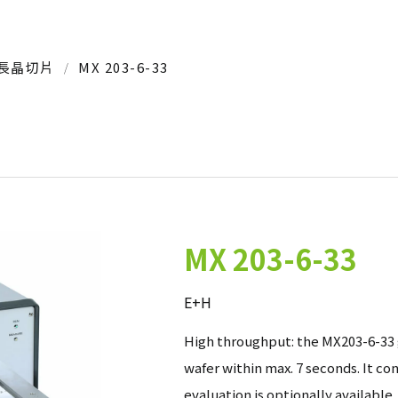
長晶切片
MX 203-6-33
MX 203-6-33
E+H
High throughput: the MX203-6-33 
wafer within max. 7 seconds. It co
evaluation is optionally available