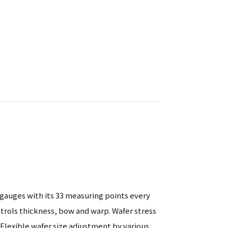
gauges with its 33 measuring points every
ntrols thickness, bow and warp. Wafer stress
. Flexible wafer size adjustment by various