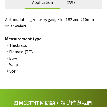
Application
規格
Automatable geometry gauge for 182 and 210mm
solar wafers.
Measurement type
。Thickness
。Flatness (TTV)
。Bow
。Warp
。Sori
如果您有任何問題，請隨時與我們