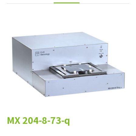
E+H Metrology
矽及化合物半導體
手動設備
上游長晶切片
客製化整合
晶圓製造
自動化設備
封裝測試
太陽能光電
晶圓再生
軟體
太陽能製程
G&N
上游長晶切片
半導體製程
太陽能晶片量測 
金屬加工製程
金屬加工製程
客製化
高精密軸承研磨 
MX 204-8-73-q
Hologenix
金屬研磨及量測
缺陷檢查設備