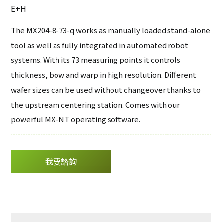
其他
E+H
DIP-View
岩石及晶向研磨
The MX204-8-73-q works as manually loaded stand-alone
偏折量測設備
軟體
tool as well as fully integrated in automated robot
eInnoSys
systems. With its 73 measuring points it controls
設備通訊軟體
thickness, bow and warp in high resolution. Different
工廠自動化
wafer sizes can be used without changeover thanks to
the upstream centering station. Comes with our
powerful MX-NT operating software.
我要諮詢