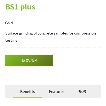
其他
BS1 plus
DIP-View
岩石及晶向研磨
偏折量測設備
軟體
G&N
eInnoSys
Surface grinding of concrete samples for compression
設備通訊軟體
testing
工廠自動化
我要諮詢
Benefits
Features
規格