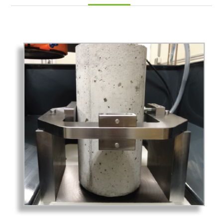
E+H Metrology
矽及化合物半導體
手動設備
上游長晶切片
客製化整合
晶圓製造
自動化設備
封裝測試
太陽能光電
晶圓再生
軟體
太陽能製程
G&N
上游長晶切片
半導體製程
太陽能晶片量測 
金屬加工製程
金屬加工製程
客製化
高精密軸承研磨 
Hologenix
金屬研磨及量測
缺陷檢查設備